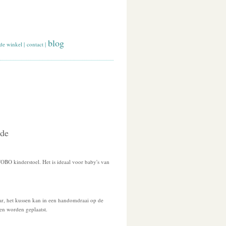
blog
de winkel
|
contact
|
ude
TOBO kinderstoel. Het is ideaal voor baby's van
r, het kussen kan in een handomdraai op de
n worden geplaatst.