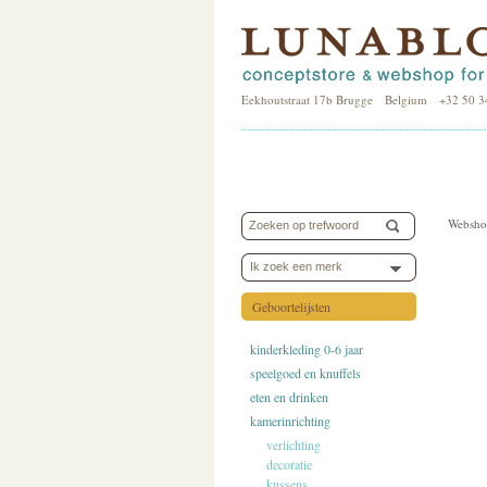
Eekhoutstraat 17b Brugge Belgium +32 50 3
Websho
Ik zoek een merk
Geboortelijsten
kinderkleding 0-6 jaar
speelgoed en knuffels
eten en drinken
kamerinrichting
verlichting
decoratie
kussens