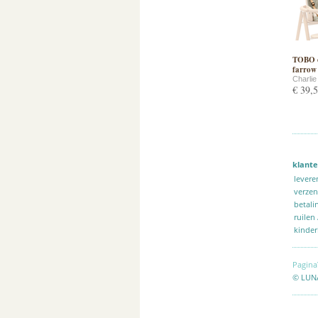
TOBO c
farrow
Charli
€ 39,
klante
levere
verze
betali
ruilen
kinder
Pagina
© LUN