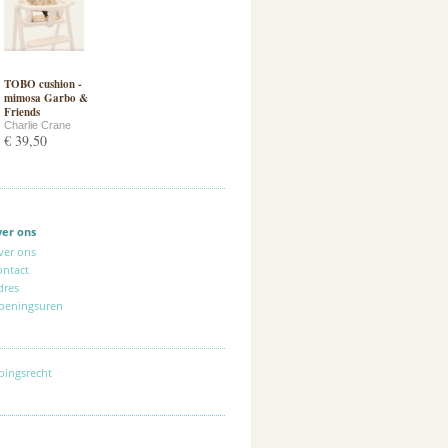
TOBO cushion -
mimosa Garbo &
Friends
Charlie Crane
€ 39,50
ver ons
ver ons
ontact
dres
peningsuren
pingsrecht