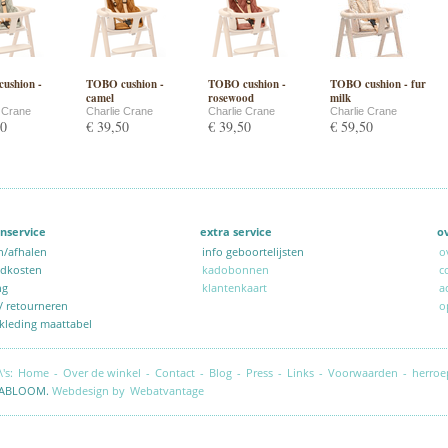
ushion -
TOBO cushion -
TOBO cushion -
TOBO cushion - fur
camel
rosewood
milk
e Crane
Charlie Crane
Charlie Crane
Charlie Crane
50
€ 39,50
€ 39,50
€ 59,50
nservice
extra service
o
n/afhalen
info geboortelijsten
o
ndkosten
kadobonnen
c
ng
klantenkaart
a
 / retourneren
o
kleding maattabel
\'s:
Home
-
Over de winkel
-
Contact
-
Blog
-
Press
-
Links
-
Voorwaarden
-
herroe
ABLOOM.
Webdesign by
Webatvantage