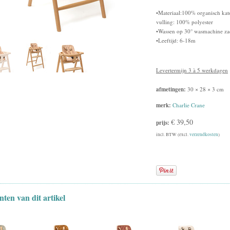
•Materiaal:100% organisch kat
vulling: 100% polyester
•Wassen op 30° wasmachine za
•Leeftijd: 6-18m
Levertermijn 3 à 5 werkdagen
afmetingen:
30 × 28 × 3 cm
merk:
Charlie Crane
€ 39,50
prijs:
incl. BTW (excl.
verzendkosten
)
nten van dit artikel