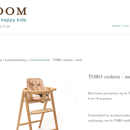
home
|
over 
4 75 09
p >
kamerinrichting
>
kindermeubels
-
TOBO cushion - nude
TOBO cushion - n
Het kussen past perfect bij de 
6 tot 18 maanden.
Comfortabel en machinewasbaa
rugleuning van de TOBO-stoele