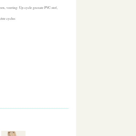
oen, voering: Up-cycle gecoate PVC-stof,
chte cyclus