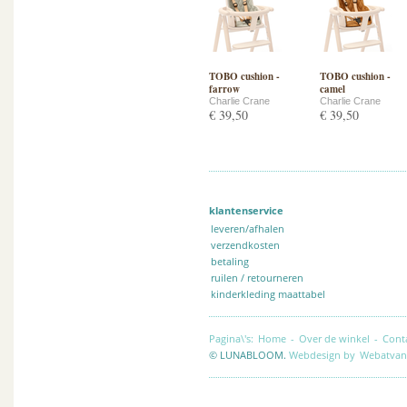
TOBO cushion -
TOBO cushion -
farrow
camel
Charlie Crane
Charlie Crane
€ 39,50
€ 39,50
klantenservice
leveren/afhalen
verzendkosten
betaling
ruilen / retourneren
kinderkleding maattabel
Pagina\'s:
Home
-
Over de winkel
-
Cont
© LUNABLOOM.
Webdesign by
Webatvan