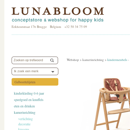
Eekhoutstraat 17b Brugge Belgium +32 50 34 75 09
Webshop >
kamerinrichting
>
kindermeubels
-
Ik zoek een merk
Geboortelijsten
kinderkleding 0-6 jaar
speelgoed en knuffels
eten en drinken
kamerinrichting
verlichting
decoratie
kussens