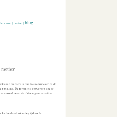
blog
de winkel
|
contact
|
- mother
staande moeders in hun laatste trimester en de
e bevalling. De formule is ontworpen om de
 te versterken en de ultieme geur te creëren
 zachte huidondersteuning tijdens de