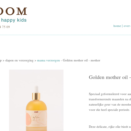
home
|
over 
4 75 09
p >
slapen en verzorging
>
mama verzorgen
-
Golden mother oil - mother
Golden mother oil 
Speciaal geformuleerd voor aan
transformerende maanden na d
natuurlijke geur van de moeder
voor die heel speciale periode.
Deze delicate, rijke olie biedt