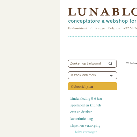
Eekhoutstraat 17b Brugge Belgium +32 50 3
Websho
Ik zoek een merk
Geboortelijsten
kinderkleding 0-6 jaar
speelgoed en knuffels
eten en drinken
kamerinrichting
slapen en verzorging
baby verzorgen