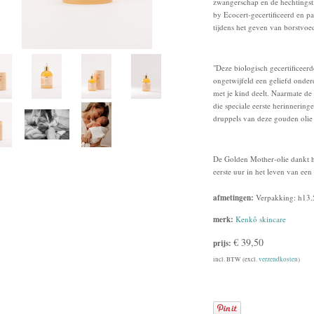
zwangerschap en de hechtingst
by Ecocert-gecertificeerd en p
tijdens het geven van borstvoe
"Deze biologisch gecertificeerde
ongetwijfeld een geliefd onder
met je kind deelt. Naarmate de ti
die speciale eerste herinneri
druppels van deze gouden olie 
De Golden Mother-olie dankt 
eerste uur in het leven van een
afmetingen:
Verpakking: h13.
merk:
Kenkô skincare
€ 39,50
prijs:
incl. BTW (excl.
verzendkosten
)