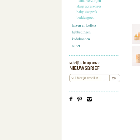
mama verzorgen
slaap accessoires
baby slaapzak
beddengoed
tassen en koffers
hebbedingen
kadobonnen
outlet