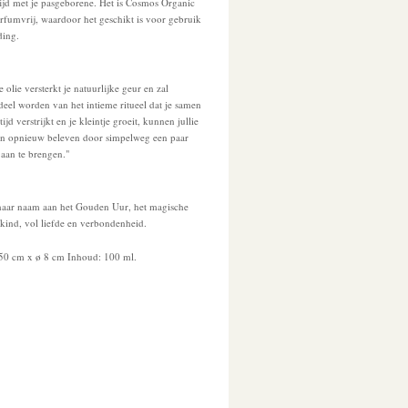
ijd met je pasgeborene. Het is Cosmos Organic
arfumvrij, waardoor het geschikt is voor gebruik
ding.
 olie versterkt je natuurlijke geur en zal
deel worden van het intieme ritueel dat je samen
jd verstrijkt en je kleintje groeit, kunnen jullie
ngen opnieuw beleven door simpelweg een paar
aan te brengen."
haar naam aan het Gouden Uur, het magische
 kind, vol liefde en verbondenheid.
50 cm x ø 8 cm Inhoud: 100 ml.