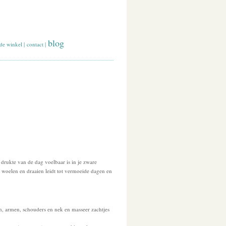
blog
de winkel
|
contact
|
rukte van de dag voelbaar is in je zware
 woelen en draaien leidt tot vermoeide dagen en
n, armen, schouders en nek en masseer zachtjes