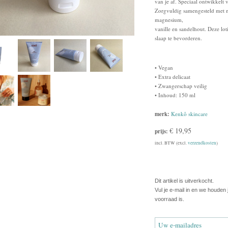
van je af. Speciaal ontwikkelt
Zorgvuldig samengesteld met na
magnesium,
vanille en sandelhout. Deze lot
slaap te bevorderen.
• Vegan
• Extra delicaat
• Zwangerschap veilig
• Inhoud: 150 ml
merk:
Kenkô skincare
€ 19,95
prijs:
incl. BTW (excl.
verzendkosten
)
Dit artikel is uitverkocht.
Vul je e-mail in en we houden
voorraad is.