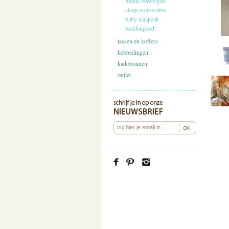
mama verzorgen
slaap accessoires
baby slaapzak
beddengoed
tassen en koffers
hebbedingen
kadobonnen
outlet