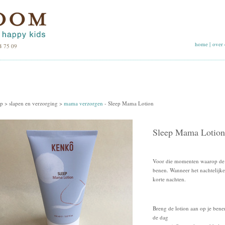
home
|
over 
4 75 09
p >
slapen en verzorging
>
mama verzorgen
-
Sleep Mama Lotion
Sleep Mama Lotion
Voor die momenten waarop de d
benen. Wanneer het nachtelijke
korte nachten.
Breng de lotion aan op je bene
de dag