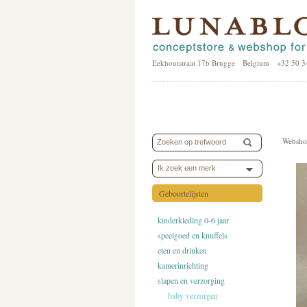
Eekhoutstraat 17b Brugge Belgium +32 50 3
Websho
Ik zoek een merk
Geboortelijsten
kinderkleding 0-6 jaar
speelgoed en knuffels
eten en drinken
kamerinrichting
slapen en verzorging
baby verzorgen