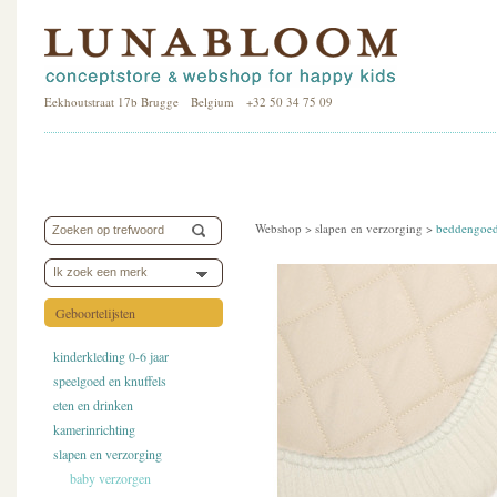
Eekhoutstraat 17b Brugge Belgium +32 50 34 75 09
Webshop >
slapen en verzorging
>
beddengoe
Ik zoek een merk
Geboortelijsten
kinderkleding 0-6 jaar
speelgoed en knuffels
eten en drinken
kamerinrichting
slapen en verzorging
baby verzorgen