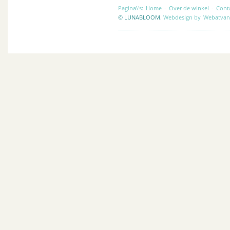
Pagina\'s:
Home
-
Over de winkel
-
Cont
© LUNABLOOM.
Webdesign by
Webatvan