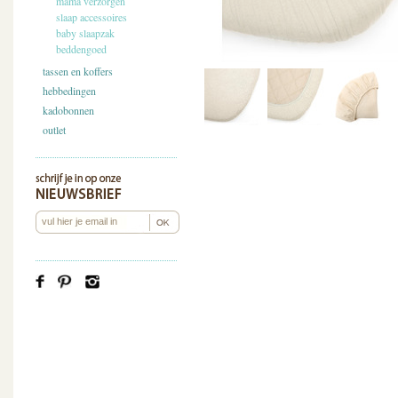
mama verzorgen
slaap accessoires
baby slaapzak
beddengoed
tassen en koffers
hebbedingen
kadobonnen
outlet