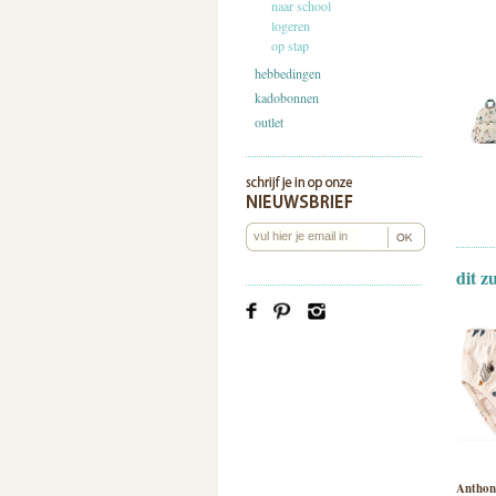
naar school
logeren
op stap
hebbedingen
kadobonnen
outlet
dit z
Anthon