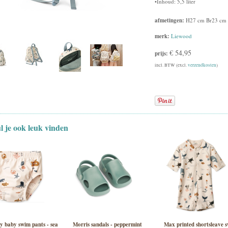
•Inhoud: 5,5 liter
afmetingen:
H27 cm Br23 cm
merk:
Liewood
€ 54,95
prijs:
incl. BTW (excl.
verzendkosten
)
ul je ook leuk vinden
y baby swim pants - sea
Morris sandals - peppermint
Max printed shortsleave 