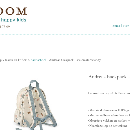
home
|
over 
4 75 09
p >
tassen en koffers
>
naar school
-
Andreas backpack - sea creature/sandy
Andreas backpack -
De Andreas rugzak is ideaal vo
•Materiaal: duurzaam 100% ger
•Met verstelbare schouder- en 
•Meerdere vakken en zakken vo
•Naamlabel op de achterkant