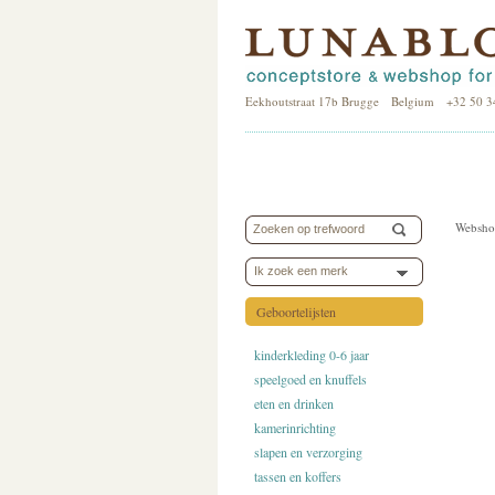
Eekhoutstraat 17b Brugge Belgium +32 50 3
Websho
Ik zoek een merk
Geboortelijsten
kinderkleding 0-6 jaar
speelgoed en knuffels
eten en drinken
kamerinrichting
slapen en verzorging
tassen en koffers