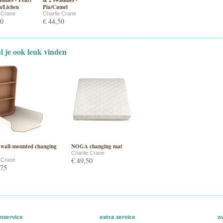
ddles - Pearl
& 2 swaddles -
m/Lichen
Pia/Camel
e Crane
Charlie Crane
50
€ 44,50
ul je ook leuk vinden
all-mounted changing
NOGA changing mat
Charlie Crane
€ 49,50
e Crane
,75
nservice
extra service
o