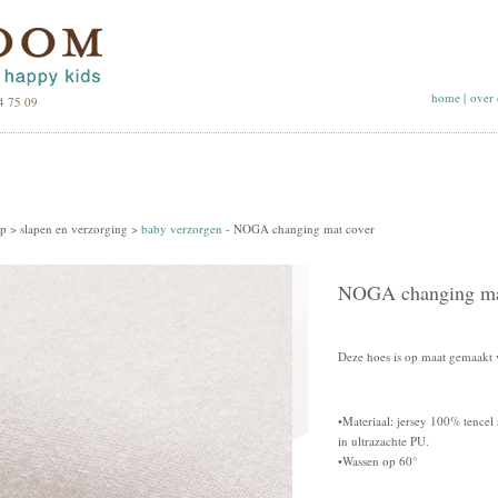
home
|
over 
4 75 09
p >
slapen en verzorging
>
baby verzorgen
-
NOGA changing mat cover
NOGA changing ma
Deze hoes is op maat gemaakt 
•Materiaal: jersey 100% tencel
in ultrazachte PU.
•Wassen op 60°