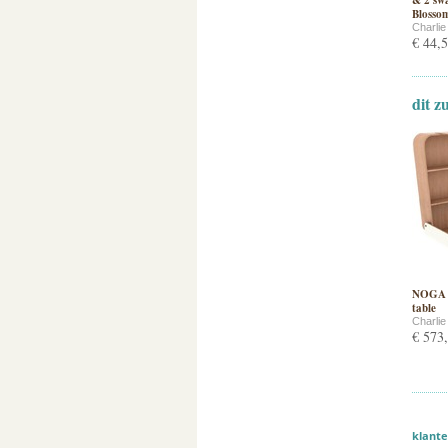
& 2 swa
Blosso
Charli
€ 44,
dit z
NOGA w
table
Charli
€ 573
klante