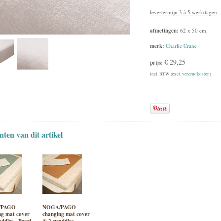
levertermijn 3 à 5 werkdagen
afmetingen:
62 x 50 cm.
merk:
Charlie Crane
€ 29,25
prijs:
incl. BTW (excl.
verzendkosten
)
nten van dit artikel
/PAGO
NOGA/PAGO
ng mat cover
changing mat cover