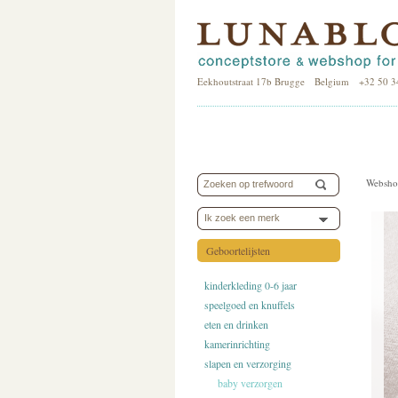
Eekhoutstraat 17b Brugge Belgium +32 50 3
Websho
Ik zoek een merk
Geboortelijsten
kinderkleding 0-6 jaar
speelgoed en knuffels
eten en drinken
kamerinrichting
slapen en verzorging
baby verzorgen