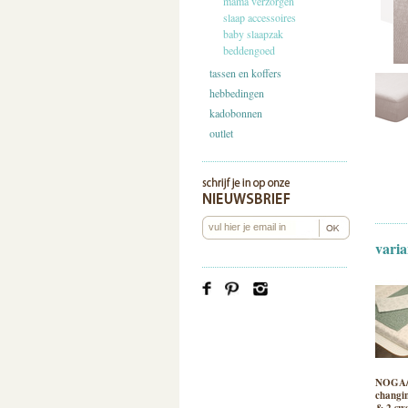
mama verzorgen
slaap accessoires
baby slaapzak
beddengoed
tassen en koffers
hebbedingen
kadobonnen
outlet
varia
NOGA
changi