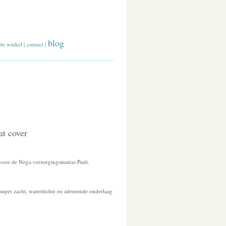
blog
de winkel
|
contact
|
t cover
voor de Noga verzorgingsmatras Pudi.
 super zacht, waterdichte en ademende onderlaag