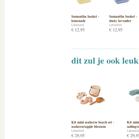
Samantha basket -
Samantha basket -
lemonade
dusty lavender
Liewood
Liewood
€ 12,95
€ 12,95
dit zul je ook leu
Kit mini seahorse beach set -
Kit mini
seahorse/apple blossom
sailing/
Liewood
Liewoo
€ 29,95
€ 29,9