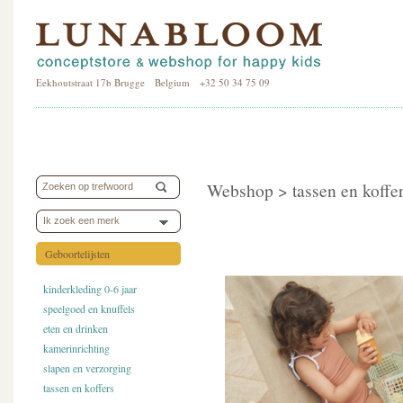
Eekhoutstraat 17b Brugge Belgium +32 50 34 75 09
Webshop >
tassen en koffe
Ik zoek een merk
Geboortelijsten
kinderkleding 0-6 jaar
speelgoed en knuffels
eten en drinken
kamerinrichting
slapen en verzorging
tassen en koffers