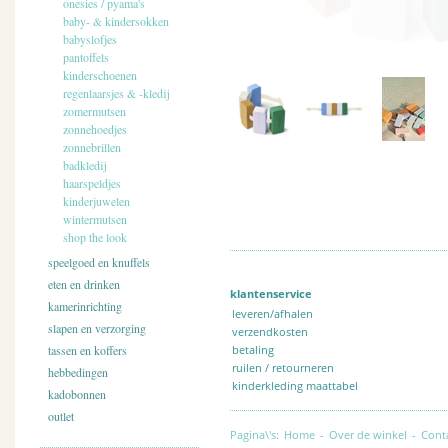
onesies / pyama's
baby- & kindersokken
babyslofjes
pantoffels
kinderschoenen
regenlaarsjes & -kledij
zomermutsen
zonnehoedjes
zonnebrillen
badkledij
haarspeldjes
kinderjuwelen
wintermutsen
shop the look
speelgoed en knuffels
eten en drinken
klantenservice
kamerinrichting
leveren/afhalen
slapen en verzorging
verzendkosten
tassen en koffers
betaling
ruilen / retourneren
hebbedingen
kinderkleding maattabel
kadobonnen
outlet
Pagina\'s:
Home
-
Over de winkel
-
Cont