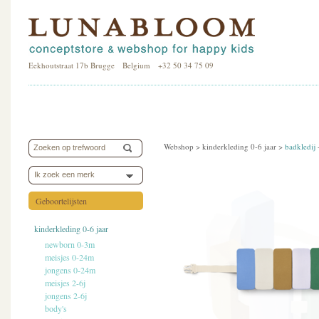
Eekhoutstraat 17b Brugge Belgium +32 50 34 75 09
Webshop >
kinderkleding 0-6 jaar
>
badkledij
Ik zoek een merk
Geboortelijsten
kinderkleding 0-6 jaar
newborn 0-3m
meisjes 0-24m
jongens 0-24m
meisjes 2-6j
jongens 2-6j
body's