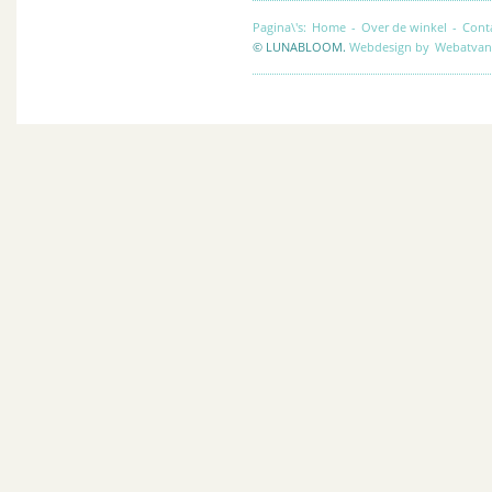
Pagina\'s:
Home
-
Over de winkel
-
Cont
© LUNABLOOM.
Webdesign by
Webatvan