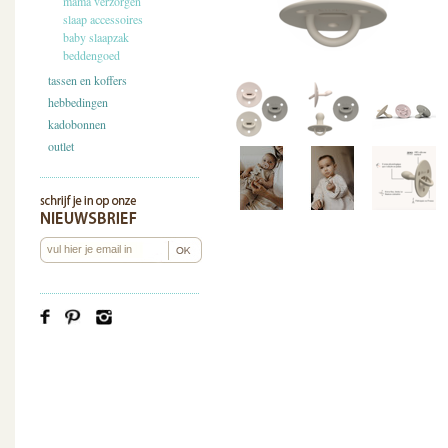
mama verzorgen
slaap accessoires
baby slaapzak
beddengoed
tassen en koffers
hebbedingen
kadobonnen
outlet