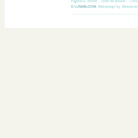
Pagina\'s:
Home
-
Over de winkel
-
Cont
© LUNABLOOM.
Webdesign by
Webatvan