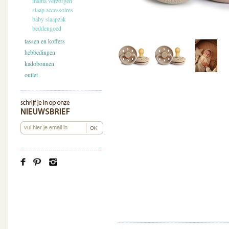
mama verzorgen
slaap accessoires
baby slaapzak
beddengoed
tassen en koffers
hebbedingen
kadobonnen
outlet