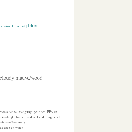
blog
de winkel
|
contact
|
 cloudy mauve/wood
de silicone, niet giftig, geurloos, BPA en
vriendelijke houten kralen. De sluiting is ook
 schimmelbestendig.
de zeep en water.