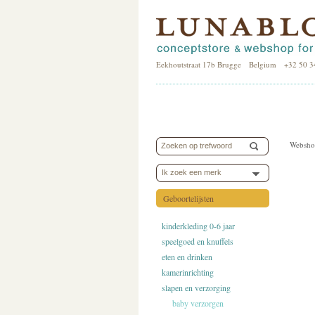
Eekhoutstraat 17b Brugge Belgium +32 50 3
Websho
Ik zoek een merk
Geboortelijsten
kinderkleding 0-6 jaar
speelgoed en knuffels
eten en drinken
kamerinrichting
slapen en verzorging
baby verzorgen