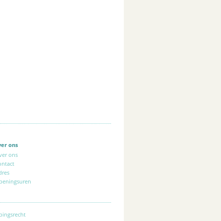
ver ons
ver ons
ontact
dres
peningsuren
pingsrecht