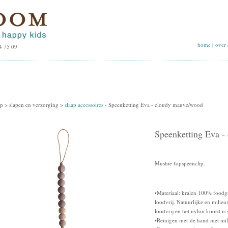
home
|
over 
4 75 09
p >
slapen en verzorging
>
slaap accessoires
-
Speenketting Eva - cloudy mauve/wood
Speenketting Eva -
Mushie fopspeenclip.
•Materiaal: kralen 100% foodgra
loodvrij. Natuurlijke en milieu
loodvrij en het nylon koord is
•Reinigen met de hand met mil