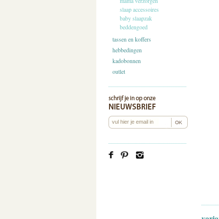
mama verzorgen
slaap accessoires
baby slaapzak
beddengoed
tassen en koffers
hebbedingen
kadobonnen
outlet
varia