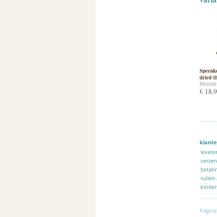
Speenke
dried 
Mushie
€ 18,
klante
levere
verze
betali
ruilen
kinder
Pagina