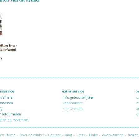
tting Eva -
thyme/wood
95
nservice
extra service
o
n/afhalen
info geboortelijsten
o
ndkosten
kadobonnen
c
ng
klantenkaart
a
 / retourneren
o
kleding maattabel
\'s:
Home
-
Over de winkel
-
Contact
-
Blog
-
Press
-
Links
-
Voorwaarden
-
herroe