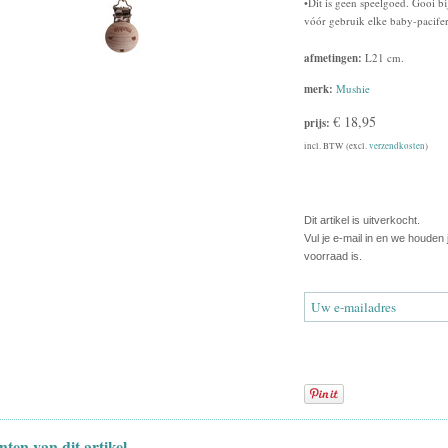
•Dit is geen speelgoed. Gooi b
vóór gebruik elke baby-pacifer
afmetingen:
L21 cm.
merk:
Mushie
€ 18,95
prijs:
incl. BTW (excl.
verzendkosten
)
Dit artikel is uitverkocht.
Vul je e-mail in en we houden
voorraad is.
nten van dit artikel