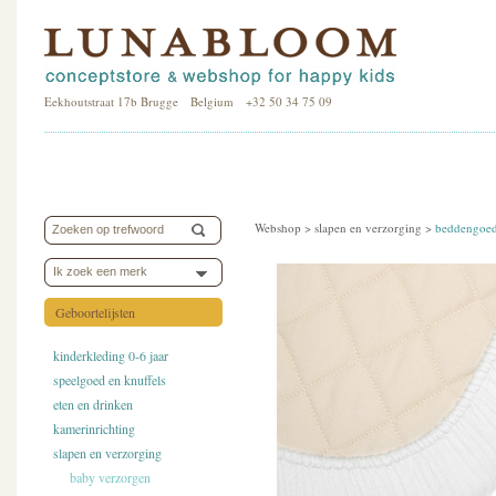
Eekhoutstraat 17b Brugge Belgium +32 50 34 75 09
Webshop >
slapen en verzorging
>
beddengoe
Ik zoek een merk
Geboortelijsten
kinderkleding 0-6 jaar
speelgoed en knuffels
eten en drinken
kamerinrichting
slapen en verzorging
baby verzorgen