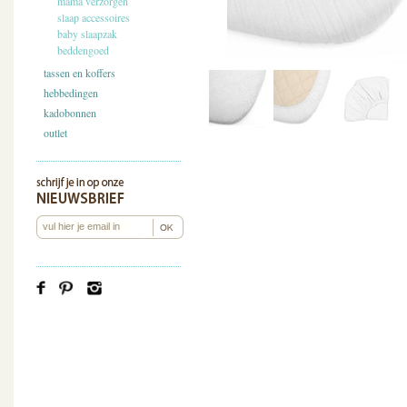
mama verzorgen
slaap accessoires
baby slaapzak
beddengoed
tassen en koffers
hebbedingen
kadobonnen
outlet