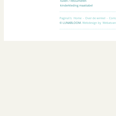
ruilen / retourneren
kinderkleding maattabel
Pagina\'s:
Home
-
Over de winkel
-
Cont
© LUNABLOOM.
Webdesign by
Webatvan