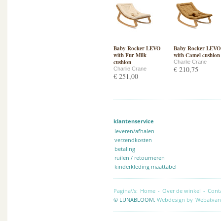
Baby Rocker LEVO
Baby Rocker LEVO
with Fur Milk
with Camel cushion
cushion
Charlie Crane
€ 210,75
Charlie Crane
€ 251,00
klantenservice
leveren/afhalen
verzendkosten
betaling
ruilen / retourneren
kinderkleding maattabel
Pagina\'s:
Home
-
Over de winkel
-
Cont
© LUNABLOOM.
Webdesign by
Webatvan