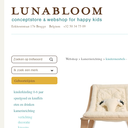
Eekhoutstraat 17b Brugge Belgium +32 50 34 75 09
Webshop >
kamerinrichting
>
kindermeubels
-
Ik zoek een merk
Geboortelijsten
kinderkleding 0-6 jaar
speelgoed en knuffels
eten en drinken
kamerinrichting
verlichting
decoratie
kussens