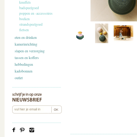
knuffels
badspeelgoed
poppen en -accessoires
boeken
strandspeelgoed
fietsen
eten en drinken
kamerinrichting
slapen en verzorging
tassen en koffers
hebbedingen
kadobonnen
outlet