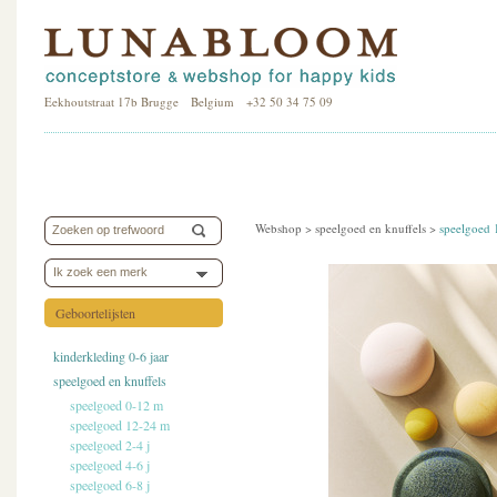
Eekhoutstraat 17b Brugge Belgium +32 50 34 75 09
Webshop >
speelgoed en knuffels
>
speelgoed
Ik zoek een merk
Geboortelijsten
kinderkleding 0-6 jaar
speelgoed en knuffels
speelgoed 0-12 m
speelgoed 12-24 m
speelgoed 2-4 j
speelgoed 4-6 j
speelgoed 6-8 j