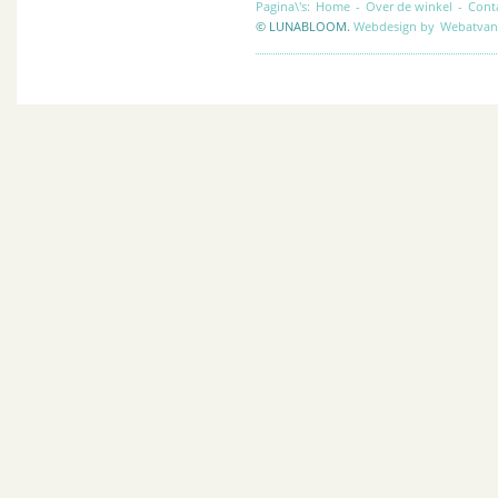
Pagina\'s:
Home
-
Over de winkel
-
Cont
© LUNABLOOM.
Webdesign by
Webatvan