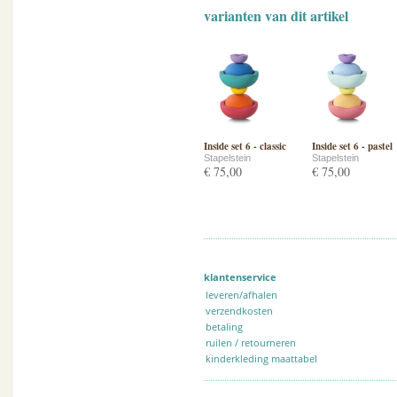
varianten van dit artikel
Inside set 6 - classic
Inside set 6 - pastel
Stapelstein
Stapelstein
€ 75,00
€ 75,00
klantenservice
leveren/afhalen
verzendkosten
betaling
ruilen / retourneren
kinderkleding maattabel