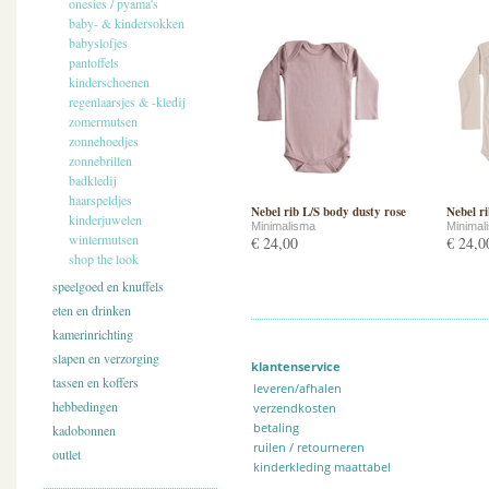
onesies / pyama's
baby- & kindersokken
babyslofjes
pantoffels
kinderschoenen
regenlaarsjes & -kledij
zomermutsen
zonnehoedjes
zonnebrillen
badkledij
haarspeldjes
Nebel rib L/S body dusty rose
Nebel ri
kinderjuwelen
Minimalisma
Minimal
wintermutsen
€ 24,00
€ 24,0
shop the look
speelgoed en knuffels
eten en drinken
kamerinrichting
slapen en verzorging
klantenservice
tassen en koffers
leveren/afhalen
hebbedingen
verzendkosten
betaling
kadobonnen
ruilen / retourneren
outlet
kinderkleding maattabel