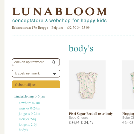
Eekhoutstraat 17b Brugge Belgium +32 50 34 75 09
body's
Ik zoek een merk
Geboortelijsten
kinderkleding 0-6 jaar
newborn 0-3m
meisjes 0-24m
jongens 0-24m
Pixel Sugar Beet all over body
Hopping
Bobo Choses
Bobo C
meisjes 2-6j
€ 24,47
€ 34,95
€ 34,95
jongens 2-6j
body's