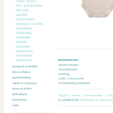
onesies / pyama's
baby- & kindersokken
babyslofjes
pantoffels
kinderschoenen
regenlaarsjes & -kledij
zomermutsen
zonnehoedjes
zonnebrillen
badkledij
haarspeldjes
kinderjuwelen
wintermutsen
shop the look
klantenservice
leveren/afhalen
speelgoed en knuffels
verzendkosten
eten en drinken
betaling
kamerinrichting
ruilen / retourneren
slapen en verzorging
kinderkleding maattabel
tassen en koffers
hebbedingen
Pagina\'s:
Home
-
Over de winkel
-
Cont
kadobonnen
© LUNABLOOM.
Webdesign by
Webatvan
outlet