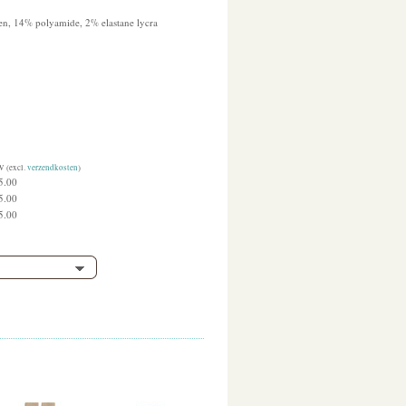
en, 14% polyamide, 2% elastane lycra
W (excl.
verzendkosten
)
5.00
5.00
5.00