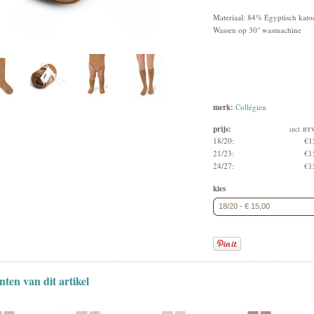
Materiaal: 84% Egyptisch kato
Wassen op 30° wasmachine
merk:
Collégien
prijs:
incl. BT
18/20:
€1
21/23:
€1
24/27:
€1
kies
18/20 - € 15,00
nten van dit artikel