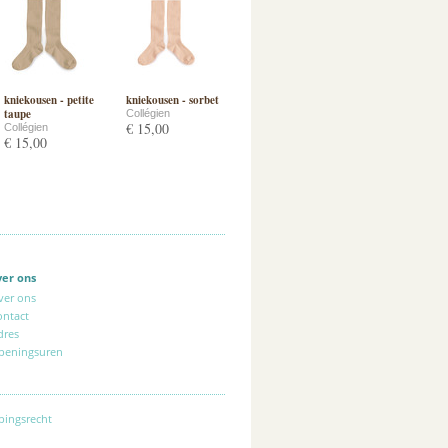
kniekousen - petite
kniekousen - sorbet
taupe
Collégien
€ 15,00
Collégien
€ 15,00
ver ons
ver ons
ontact
dres
peningsuren
pingsrecht