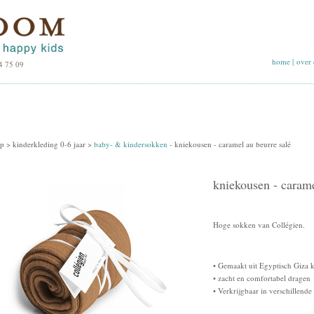
home
|
over 
4 75 09
p >
kinderkleding 0-6 jaar
>
baby- & kindersokken
-
kniekousen - caramel au beurre salé
kniekousen - carame
Hoge sokken van Collégien.
• Gemaakt uit Egyptisch Giza 
• zacht en comfortabel dragen
• Verkrijgbaar in verschillende