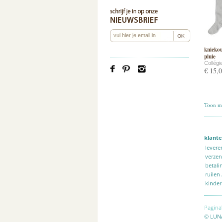
kniekou
pluie
Collégi
€ 15,
Toon me
klante
levere
verze
betali
ruilen
kinder
Pagina
© LUN