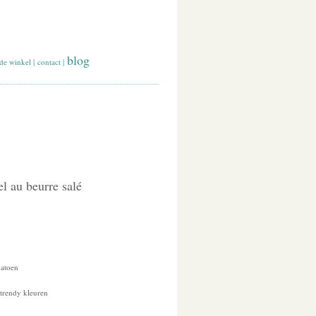
blog
de winkel
|
contact
|
l au beurre salé
katoen
 trendy kleuren