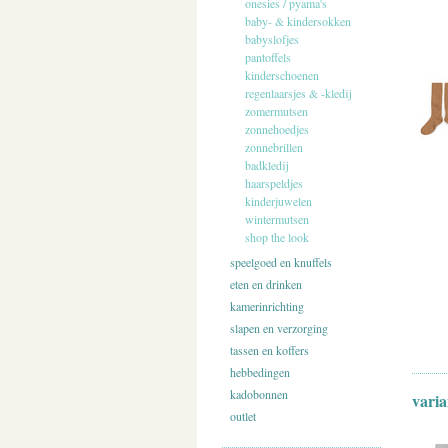
onesies / pyama's
baby- & kindersokken
babyslofjes
pantoffels
kinderschoenen
regenlaarsjes & -kledij
zomermutsen
zonnehoedjes
zonnebrillen
badkledij
haarspeldjes
kinderjuwelen
wintermutsen
shop the look
speelgoed en knuffels
eten en drinken
kamerinrichting
slapen en verzorging
tassen en koffers
hebbedingen
kadobonnen
varia
outlet