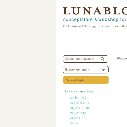
Eekhoutstraat 17b Brugge Belgium +32 50 3
Websho
Ik zoek een merk
Geboortelijsten
kinderkleding 0-6 jaar
newborn 0-3m
meisjes 0-24m
jongens 0-24m
meisjes 2-6j
jongens 2-6j
body's