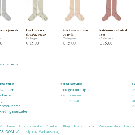
sen - jour de
kniekousen -
kniekousen - dune
kniekousen - bois de
doux/agneaux
du pyla
rose
en
Collégien
Collégien
Collégien
00
€ 15,00
€ 15,00
€ 15,00
er varianten
nservice
extra service
o
n/afhalen
info geboortelijsten
o
ndkosten
kadobonnen
c
ng
klantenkaart
a
 / retourneren
o
kleding maattabel
\'s:
Home
-
Over de winkel
-
Contact
-
Blog
-
Press
-
Links
-
Voorwaarden
-
herroe
ABLOOM.
Webdesign by
Webatvantage