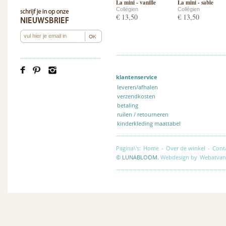
La mini - vanille
La mini - sable
Collégien
Collégien
€ 13,50
€ 13,50
klantenservice
leveren/afhalen
verzendkosten
betaling
ruilen / retourneren
kinderkleding maattabel
Pagina\'s:
Home
-
Over de winkel
-
Cont
© LUNABLOOM.
Webdesign by
Webatvan