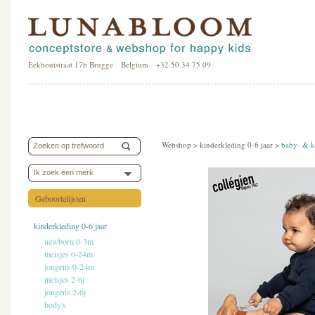
Eekhoutstraat 17b Brugge Belgium +32 50 34 75 09
Webshop >
kinderkleding 0-6 jaar
>
baby- & k
Ik zoek een merk
Geboortelijsten
kinderkleding 0-6 jaar
newborn 0-3m
meisjes 0-24m
jongens 0-24m
meisjes 2-6j
jongens 2-6j
body's