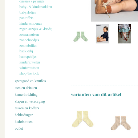
onesies / pyama's
baby- & kindersokken
babyslofjes
pantoffels
kinderschoenen
regenlaarsjes & -kledij
zomermutsen
zonnehoedjes
zonnebrillen
badkledij
haarspeldjes
kinderjuwelen
wintermutsen
shop the look
speelgoed en knuffels
eten en drinken
varianten van dit artikel
kamerinrichting
slapen en verzorging
tassen en koffers
hebbedingen
kadobonnen
outlet