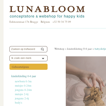
Eekhoutstraat 17b Brugge Belgium +32 50 34 75 09
Webshop >
kinderkleding 0-6 jaar
>
babyslofje
Ik zoek een merk
Geboortelijsten
kinderkleding 0-6 jaar
newborn 0-3m
meisjes 0-24m
jongens 0-24m
meisjes 2-6j
jongens 2-6j
body's