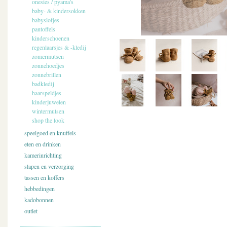
onesies / pyama's
baby- & kindersokken
babyslofjes
pantoffels
kinderschoenen
regenlaarsjes & -kledij
zomermutsen
zonnehoedjes
zonnebrillen
badkledij
haarspeldjes
kinderjuwelen
wintermutsen
shop the look
speelgoed en knuffels
eten en drinken
kamerinrichting
slapen en verzorging
tassen en koffers
hebbedingen
kadobonnen
outlet