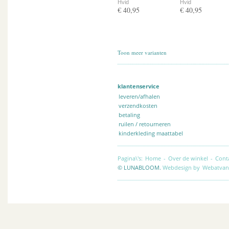
Hvid
Hvid
€ 40,95
€ 40,95
Toon meer varianten
klantenservice
leveren/afhalen
verzendkosten
betaling
ruilen / retourneren
kinderkleding maattabel
Pagina\'s:
Home
-
Over de winkel
-
Cont
© LUNABLOOM.
Webdesign by
Webatvan