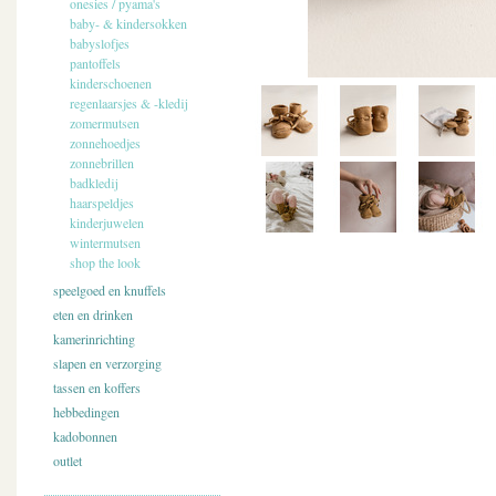
onesies / pyama's
baby- & kindersokken
babyslofjes
pantoffels
kinderschoenen
regenlaarsjes & -kledij
zomermutsen
zonnehoedjes
zonnebrillen
badkledij
haarspeldjes
kinderjuwelen
wintermutsen
shop the look
speelgoed en knuffels
eten en drinken
kamerinrichting
slapen en verzorging
tassen en koffers
hebbedingen
kadobonnen
outlet