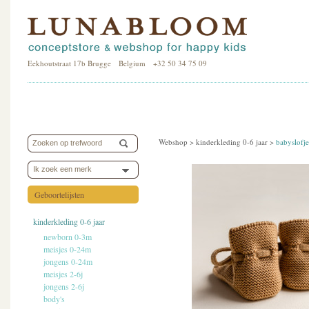
Eekhoutstraat 17b Brugge Belgium +32 50 34 75 09
Webshop >
kinderkleding 0-6 jaar
>
babyslofje
Ik zoek een merk
Geboortelijsten
kinderkleding 0-6 jaar
newborn 0-3m
meisjes 0-24m
jongens 0-24m
meisjes 2-6j
jongens 2-6j
body's