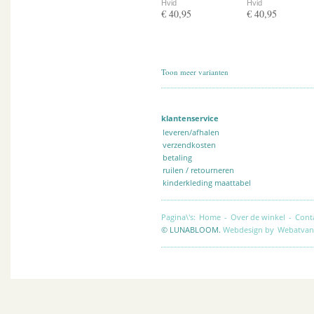
Hvid
Hvid
€ 40,95
€ 40,95
Toon meer varianten
klantenservice
leveren/afhalen
verzendkosten
betaling
ruilen / retourneren
kinderkleding maattabel
Pagina\'s:
Home
-
Over de winkel
-
Cont
© LUNABLOOM.
Webdesign by
Webatvan