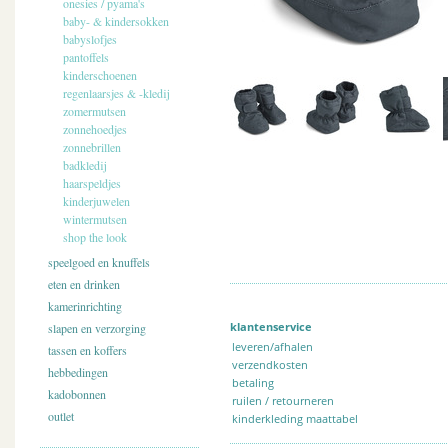
onesies / pyama's
baby- & kindersokken
babyslofjes
pantoffels
kinderschoenen
regenlaarsjes & -kledij
zomermutsen
zonnehoedjes
zonnebrillen
badkledij
haarspeldjes
kinderjuwelen
wintermutsen
shop the look
speelgoed en knuffels
eten en drinken
kamerinrichting
klantenservice
slapen en verzorging
leveren/afhalen
tassen en koffers
verzendkosten
hebbedingen
betaling
kadobonnen
ruilen / retourneren
outlet
kinderkleding maattabel