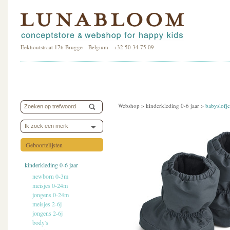
Eekhoutstraat 17b Brugge Belgium +32 50 34 75 09
Webshop >
kinderkleding 0-6 jaar
>
babyslofje
Ik zoek een merk
Geboortelijsten
kinderkleding 0-6 jaar
newborn 0-3m
meisjes 0-24m
jongens 0-24m
meisjes 2-6j
jongens 2-6j
body's