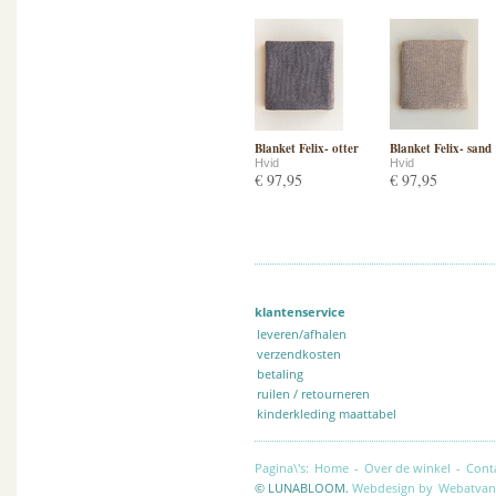
Blanket Felix- otter
Blanket Felix- sand
Hvid
Hvid
€ 97,95
€ 97,95
klantenservice
leveren/afhalen
verzendkosten
betaling
ruilen / retourneren
kinderkleding maattabel
Pagina\'s:
Home
-
Over de winkel
-
Cont
© LUNABLOOM.
Webdesign by
Webatvan