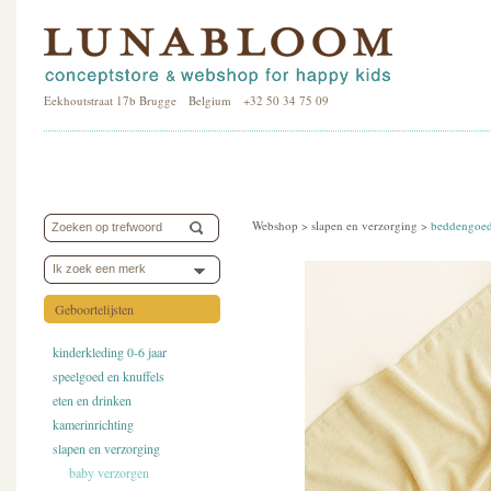
Eekhoutstraat 17b Brugge Belgium +32 50 34 75 09
Webshop >
slapen en verzorging
>
beddengoe
Ik zoek een merk
Geboortelijsten
kinderkleding 0-6 jaar
speelgoed en knuffels
eten en drinken
kamerinrichting
slapen en verzorging
baby verzorgen