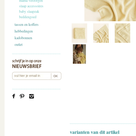
mama verzorgen
slaap accessoires
baby slaapzak
beddengoed
tassen en koffers
hebbedingen
kadobonnen
outlet
varianten van dit artikel