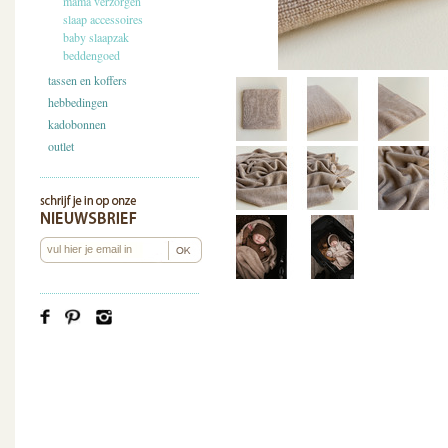
mama verzorgen
slaap accessoires
baby slaapzak
beddengoed
tassen en koffers
hebbedingen
kadobonnen
outlet