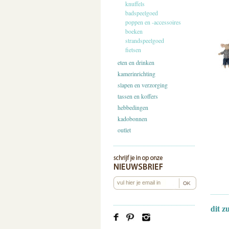
knuffels
badspeelgoed
poppen en -accessoires
boeken
strandspeelgoed
fietsen
eten en drinken
kamerinrichting
slapen en verzorging
tassen en koffers
hebbedingen
kadobonnen
outlet
dit z