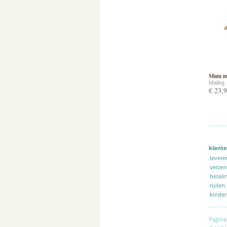
Mum m
Maileg
€ 23,
klante
levere
verze
betali
ruilen
kinder
Pagina