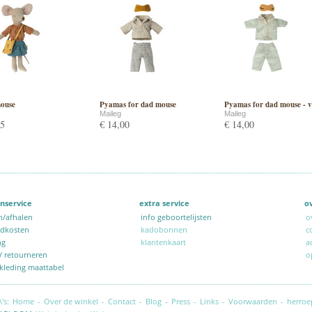
ouse
Pyamas for dad mouse
Pyamas for dad mouse - v
Maileg
Maileg
95
€ 14,00
€ 14,00
nservice
extra service
o
n/afhalen
info geboortelijsten
o
ndkosten
kadobonnen
c
ng
klantenkaart
a
 / retourneren
o
kleding maattabel
\'s:
Home
-
Over de winkel
-
Contact
-
Blog
-
Press
-
Links
-
Voorwaarden
-
herroe