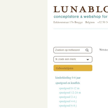
Eekhoutstraat 17b Brugge Belgium +32 50 3
Websho
Ik zoek een merk
Geboortelijsten
kinderkleding 0-6 jaar
speelgoed en knuffels
speelgoed 0-12 m
speelgoed 12-24 m
speelgoed 2-4 j
speelgoed 4-6 j
speelgoed 6-8 j