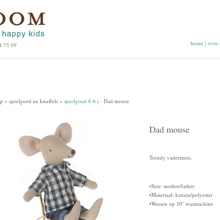
home
|
over 
4 75 09
p >
speelgoed en knuffels
>
speelgoed 4-6 j
-
Dad mouse
Dad mouse
Trendy vadermuis.
•Size: mother/father
•Materiaal: katoen/polyester
•Wassen op 30° wasmachine