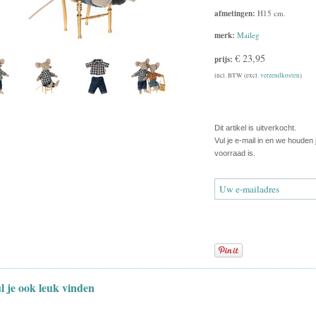
afmetingen:
H15 cm.
merk:
Maileg
€ 23,95
prijs:
incl. BTW (excl.
verzendkosten
)
Dit artikel is uitverkocht.
Vul je e-mail in en we houden
voorraad is.
ul je ook leuk vinden