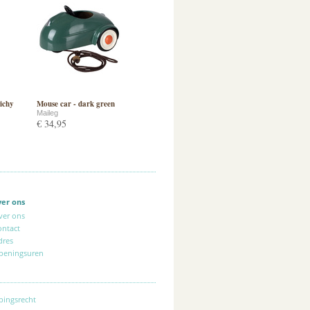
ichy
Mouse car - dark green
Maileg
€ 34,95
ver ons
ver ons
ontact
dres
peningsuren
pingsrecht