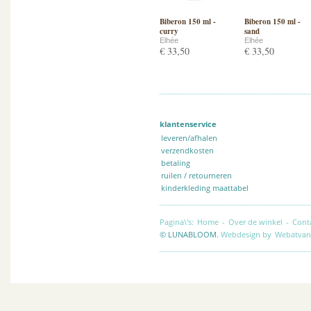
Biberon 150 ml -
Biberon 150 ml -
curry
sand
Elhée
Elhée
€ 33,50
€ 33,50
klantenservice
leveren/afhalen
verzendkosten
betaling
ruilen / retourneren
kinderkleding maattabel
Pagina\'s:
Home
-
Over de winkel
-
Cont
© LUNABLOOM.
Webdesign by
Webatvan