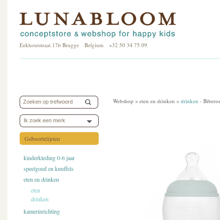
Eekhoutstraat 17b Brugge Belgium +32 50 34 75 09
Webshop >
eten en drinken
>
drinken
-
Bibero
Ik zoek een merk
Geboortelijsten
kinderkleding 0-6 jaar
speelgoed en knuffels
eten en drinken
eten
drinken
kamerinrichting