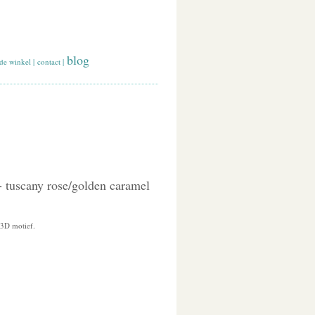
blog
de winkel
|
contact
|
- tuscany rose/golden caramel
 3D motief.