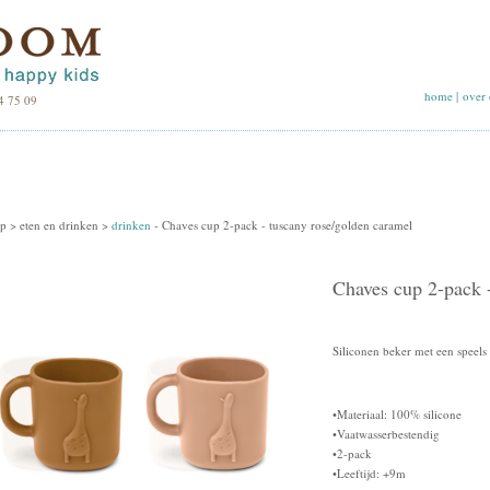
home
|
over 
4 75 09
p >
eten en drinken
>
drinken
-
Chaves cup 2-pack - tuscany rose/golden caramel
Chaves cup 2-pack 
Siliconen beker met een speels
•Materiaal: 100% silicone
•Vaatwasserbestendig
•2-pack
•Leeftijd: +9m