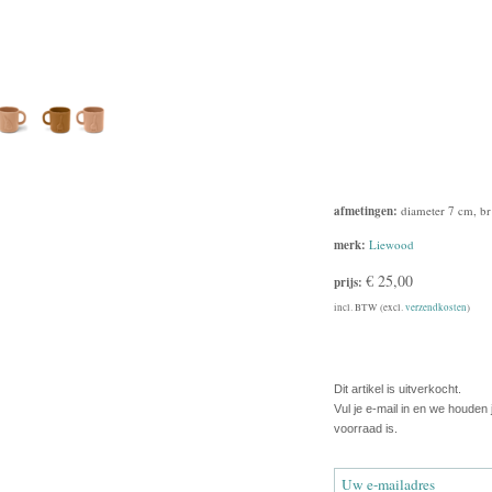
afmetingen:
diameter 7 cm, br
merk:
Liewood
€ 25,00
prijs:
incl. BTW (excl.
verzendkosten
)
Dit artikel is uitverkocht.
Vul je e-mail in en we houden
voorraad is.