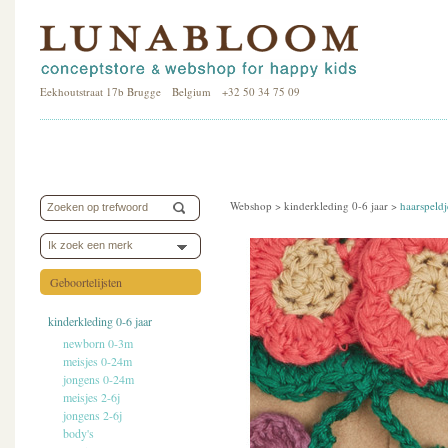
Eekhoutstraat 17b Brugge Belgium +32 50 34 75 09
Webshop >
kinderkleding 0-6 jaar
>
haarspeldj
Ik zoek een merk
Geboortelijsten
kinderkleding 0-6 jaar
newborn 0-3m
meisjes 0-24m
jongens 0-24m
meisjes 2-6j
jongens 2-6j
body's