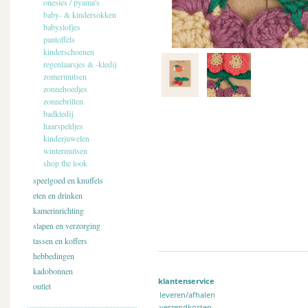
onesies / pyama's
baby- & kindersokken
babyslofjes
pantoffels
kinderschoenen
regenlaarsjes & -kledij
zomermutsen
zonnehoedjes
zonnebrillen
badkledij
haarspeldjes
kinderjuwelen
wintermutsen
shop the look
speelgoed en knuffels
eten en drinken
kamerinrichting
slapen en verzorging
tassen en koffers
hebbedingen
kadobonnen
klantenservice
outlet
leveren/afhalen
verzendkosten