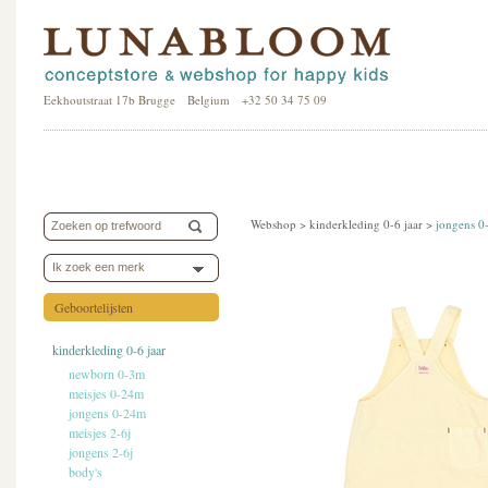
Eekhoutstraat 17b Brugge Belgium +32 50 34 75 09
Webshop >
kinderkleding 0-6 jaar
>
jongens 
Ik zoek een merk
Geboortelijsten
kinderkleding 0-6 jaar
newborn 0-3m
meisjes 0-24m
jongens 0-24m
meisjes 2-6j
jongens 2-6j
body's