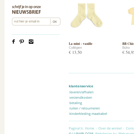
La mini - vanille
BB Chic 
Collégien
Búho
€ 13,50
€ 54,9
klantenservice
leveren/afhalen
verzendkosten
betaling
ruilen / retourneren
kinderkleding maattabel
Pagina\'s:
Home
-
Over de winkel
-
Cont
© LUNABLOOM.
Webdesign by
Webatvan