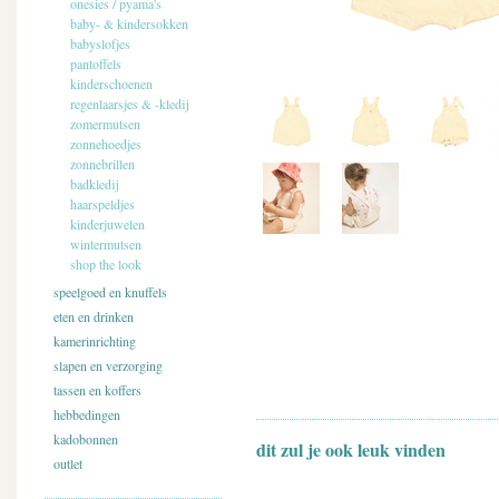
onesies / pyama's
baby- & kindersokken
babyslofjes
pantoffels
kinderschoenen
regenlaarsjes & -kledij
zomermutsen
zonnehoedjes
zonnebrillen
badkledij
haarspeldjes
kinderjuwelen
wintermutsen
shop the look
speelgoed en knuffels
eten en drinken
kamerinrichting
slapen en verzorging
tassen en koffers
hebbedingen
kadobonnen
dit zul je ook leuk vinden
outlet