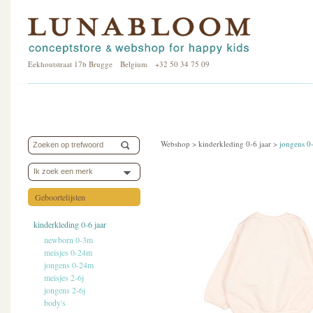
Eekhoutstraat 17b Brugge Belgium +32 50 34 75 09
Webshop >
kinderkleding 0-6 jaar
>
jongens 
Ik zoek een merk
Geboortelijsten
kinderkleding 0-6 jaar
newborn 0-3m
meisjes 0-24m
jongens 0-24m
meisjes 2-6j
jongens 2-6j
body's