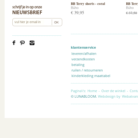
BB Terry shorts - coral
BB Terry
Búho
Búho
€ 39,95
€ 37,50
klantenservice
leveren/afhalen
verzendkosten
betaling
ruilen / retourneren
kinderkleding maattabel
Pagina\'s:
Home
-
Over de winkel
-
Cont
© LUNABLOOM.
Webdesign by
Webatvan