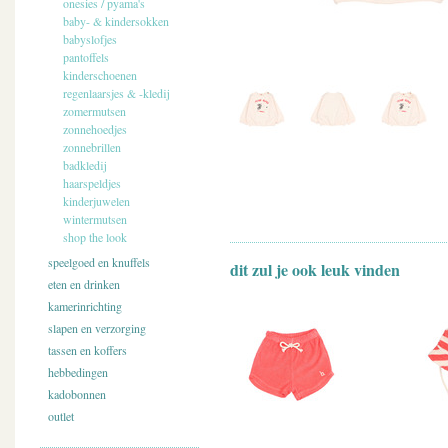
onesies / pyama's
baby- & kindersokken
babyslofjes
pantoffels
kinderschoenen
regenlaarsjes & -kledij
zomermutsen
zonnehoedjes
zonnebrillen
badkledij
haarspeldjes
kinderjuwelen
wintermutsen
shop the look
speelgoed en knuffels
dit zul je ook leuk vinden
eten en drinken
kamerinrichting
slapen en verzorging
tassen en koffers
hebbedingen
kadobonnen
outlet