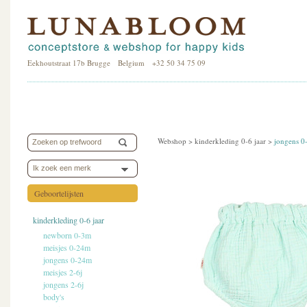
Eekhoutstraat 17b Brugge Belgium +32 50 34 75 09
Webshop >
kinderkleding 0-6 jaar
>
jongens 
Ik zoek een merk
Geboortelijsten
kinderkleding 0-6 jaar
newborn 0-3m
meisjes 0-24m
jongens 0-24m
meisjes 2-6j
jongens 2-6j
body's