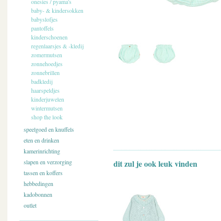
onesies / pyama's
baby- & kindersokken
babyslofjes
pantoffels
kinderschoenen
regenlaarsjes & -kledij
zomermutsen
zonnehoedjes
zonnebrillen
badkledij
haarspeldjes
kinderjuwelen
wintermutsen
shop the look
speelgoed en knuffels
eten en drinken
kamerinrichting
slapen en verzorging
dit zul je ook leuk vinden
tassen en koffers
hebbedingen
kadobonnen
outlet