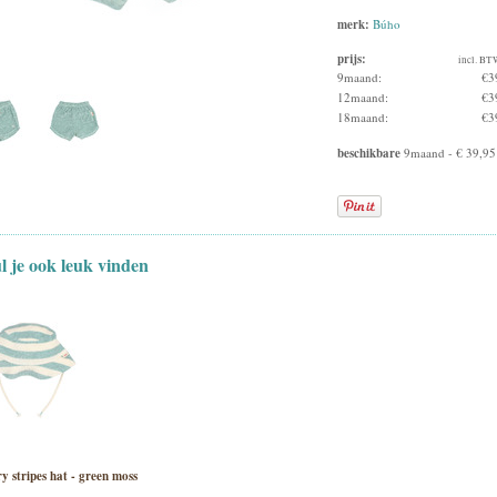
merk:
Búho
prijs:
incl. BT
9maand:
€3
12maand:
€3
18maand:
€3
beschikbare
9maand - € 39,95
ul je ook leuk vinden
y stripes hat - green moss