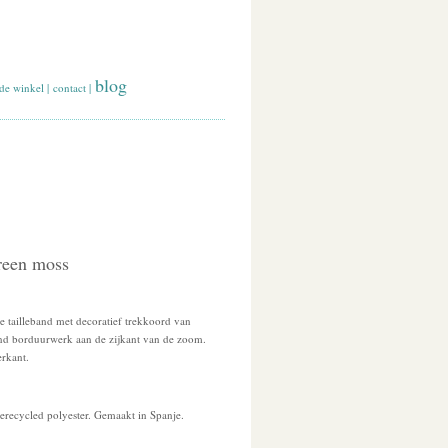
blog
de winkel
|
contact
|
green moss
he tailleband met decoratief trekkoord van
nd borduurwerk aan de zijkant van de zoom.
erkant.
erecycled polyester. Gemaakt in Spanje.