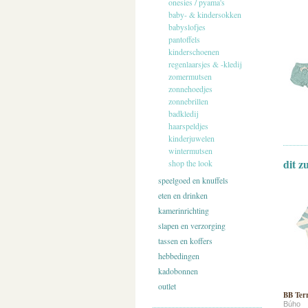
onesies / pyama's
baby- & kindersokken
babyslofjes
pantoffels
kinderschoenen
regenlaarsjes & -kledij
zomermutsen
zonnehoedjes
zonnebrillen
badkledij
haarspeldjes
kinderjuwelen
wintermutsen
dit z
shop the look
speelgoed en knuffels
eten en drinken
kamerinrichting
slapen en verzorging
tassen en koffers
hebbedingen
kadobonnen
outlet
BB Terr
Búho