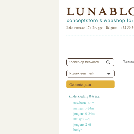
Eekhoutstraat 17b Brugge Belgium +32 50 3
Websho
Ik zoek een merk
Geboortelijsten
kinderkleding 0-6 jaar
newborn 0-3m
meisjes 0-24m
jongens 0-24m
meisjes 2-6j
jongens 2-6j
body's