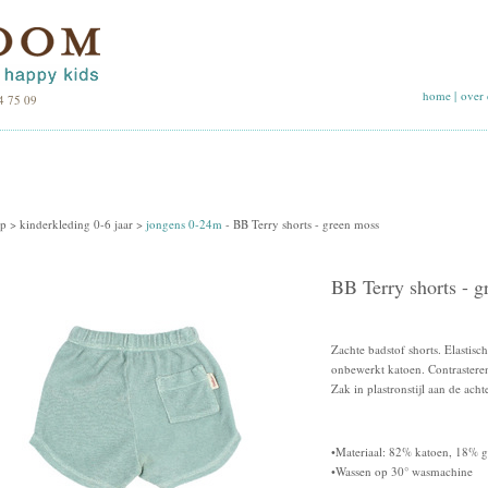
home
|
over 
4 75 09
p >
kinderkleding 0-6 jaar
>
jongens 0-24m
-
BB Terry shorts - green moss
BB Terry shorts - 
Zachte badstof shorts. Elastisc
onbewerkt katoen. Contrastere
Zak in plastronstijl aan de acht
•Materiaal: 82% katoen, 18% g
•Wassen op 30° wasmachine