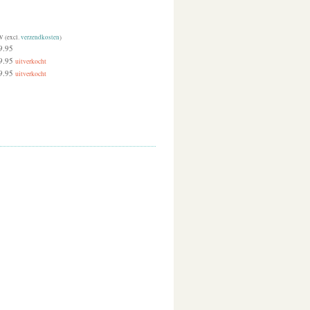
W (excl.
verzendkosten
)
9.95
9.95
uitverkocht
9.95
uitverkocht