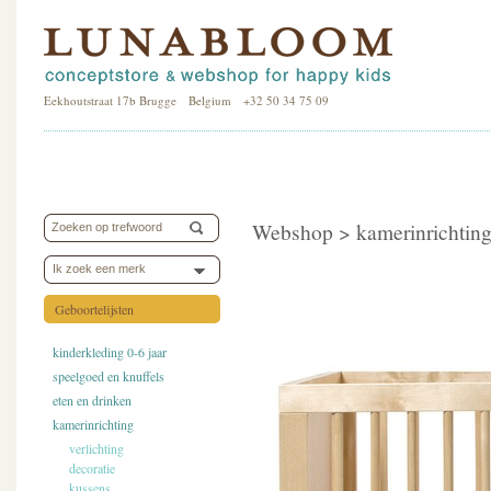
Eekhoutstraat 17b Brugge Belgium +32 50 34 75 09
Webshop >
kamerinrichtin
Ik zoek een merk
Geboortelijsten
kinderkleding 0-6 jaar
speelgoed en knuffels
eten en drinken
kamerinrichting
verlichting
decoratie
kussens