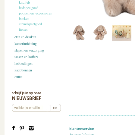
knuffels
badspeelgoed
poppen en -accessoires
boeken
strandspeelgoed
fietsen
eten en drinken
kamerinrichting
slapen en verzorging
tassen en koffers
hebbedingen
kadobonnen
outlet
klantenservice
leveren/afhalen