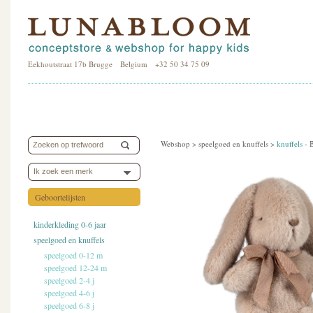
Eekhoutstraat 17b Brugge Belgium +32 50 34 75 09
Webshop >
speelgoed en knuffels
>
knuffels
-
B
Ik zoek een merk
Geboortelijsten
kinderkleding 0-6 jaar
speelgoed en knuffels
speelgoed 0-12 m
speelgoed 12-24 m
speelgoed 2-4 j
speelgoed 4-6 j
speelgoed 6-8 j