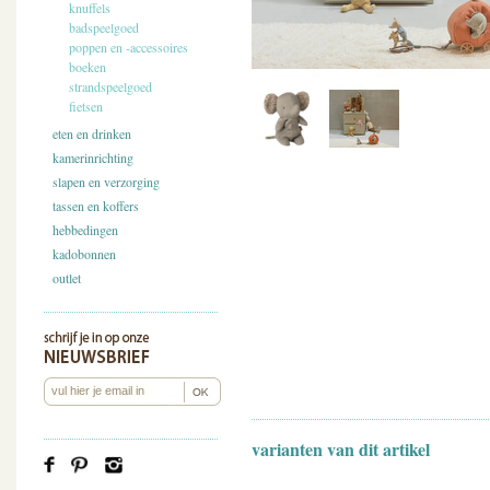
knuffels
badspeelgoed
poppen en -accessoires
boeken
strandspeelgoed
fietsen
eten en drinken
kamerinrichting
slapen en verzorging
tassen en koffers
hebbedingen
kadobonnen
outlet
varianten van dit artikel