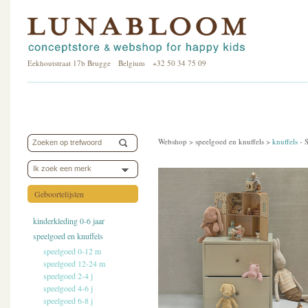
Eekhoutstraat 17b Brugge Belgium +32 50 34 75 09
Webshop >
speelgoed en knuffels
>
knuffels
-
S
Ik zoek een merk
Geboortelijsten
kinderkleding 0-6 jaar
speelgoed en knuffels
speelgoed 0-12 m
speelgoed 12-24 m
speelgoed 2-4 j
speelgoed 4-6 j
speelgoed 6-8 j