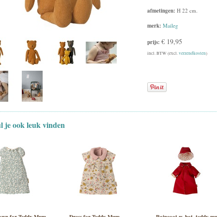
afmetingen:
H 22 cm.
merk:
Maileg
€ 19,95
prijs:
incl. BTW (excl.
verzendkosten
)
ul je ook leuk vinden