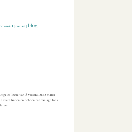
blog
de winkel
|
contact
|
ttige collectie van 3 verschillende maten
an zacht linnen en hebben een vintage look
duiken.