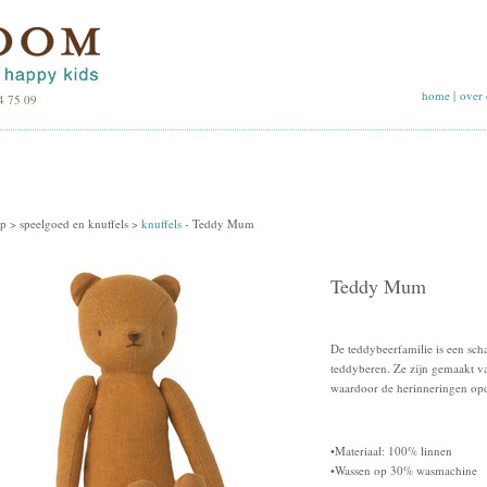
home
|
over 
4 75 09
p >
speelgoed en knuffels
>
knuffels
-
Teddy Mum
Teddy Mum
De teddybeerfamilie is een scha
teddyberen. Ze zijn gemaakt v
waardoor de herinneringen op
•Materiaal: 100% linnen
•Wassen op 30% wasmachine