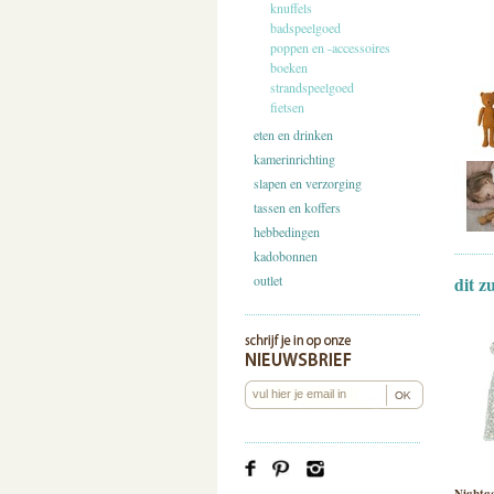
knuffels
badspeelgoed
poppen en -accessoires
boeken
strandspeelgoed
fietsen
eten en drinken
kamerinrichting
slapen en verzorging
tassen en koffers
hebbedingen
kadobonnen
outlet
dit z