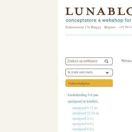
Eekhoutstraat 17b Brugge Belgium +32 50 3
Websho
Ik zoek een merk
Geboortelijsten
kinderkleding 0-6 jaar
speelgoed en knuffels
speelgoed 0-12 m
speelgoed 12-24 m
speelgoed 2-4 j
speelgoed 4-6 j
speelgoed 6-8 j