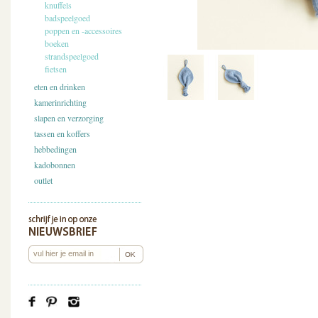
knuffels
badspeelgoed
poppen en -accessoires
boeken
strandspeelgoed
fietsen
eten en drinken
kamerinrichting
slapen en verzorging
tassen en koffers
hebbedingen
kadobonnen
outlet