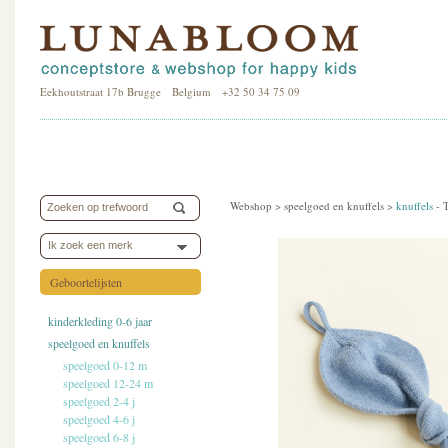
Eekhoutstraat 17b Brugge Belgium +32 50 34 75 09
Webshop >
speelgoed en knuffels
>
knuffels
-
T
Ik zoek een merk
Geboortelijsten
kinderkleding 0-6 jaar
speelgoed en knuffels
speelgoed 0-12 m
speelgoed 12-24 m
speelgoed 2-4 j
speelgoed 4-6 j
speelgoed 6-8 j