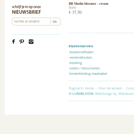
BB Muslin bloomer - cream
Búho
€ 37,50
klantenservice
leveren/afhalen
verzendkosten
betaling
ruilen / retourneren
kinderkleding maattabel
Pagina\'s:
Home
-
Over de winkel
-
Cont
© LUNABLOOM.
Webdesign by
Webatvan