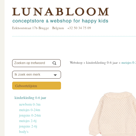
Eekhoutstraat 17b Brugge Belgium +32 50 34 75 09
Webshop >
kinderkleding 0-6 jaar
>
meisjes 0
Ik zoek een merk
Geboortelijsten
kinderkleding 0-6 jaar
newborn 0-3m
meisjes 0-24m
jongens 0-24m
meisjes 2-6j
jongens 2-6j
body's