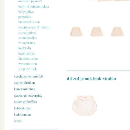
onesies / pyama's
baby- & kindersokken
babyslofjes
pantoffels
kinderschoenen
regenlaarsjes & -kledij
zomermutsen
zonnehoedjes
zonnebrillen
badkledij
haarspeldjes
kinderjuwelen
wintermutsen
shop the look
speelgoed en knuffels
dit zul je ook leuk vinden
eten en drinken
kamerinrichting
slapen en verzorging
tassen en koffers
hebbedingen
kadobonnen
outlet