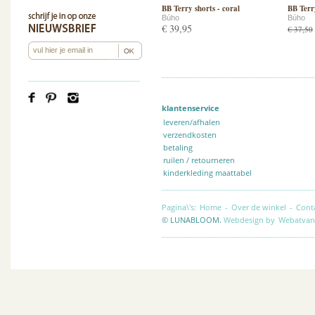
BB Terry shorts - coral
BB Terry
Búho
Búho
€ 39,95
€ 37,50
klantenservice
leveren/afhalen
verzendkosten
betaling
ruilen / retourneren
kinderkleding maattabel
Pagina\'s:
Home
-
Over de winkel
-
Cont
© LUNABLOOM.
Webdesign by
Webatvan