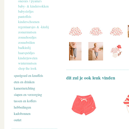
onesies / pyama's
baby- & kindersokken
babyslofjes
pantoffels
kinderschoenen
regenlaarsjes & -kledij
zomermutsen
zonnehoedjes
zonnebrillen
badkledij
haarspeldjes
kinderjuwelen
wintermutsen
shop the look
speelgoed en knuffels
dit zul je ook leuk vinden
eten en drinken
kamerinrichting
slapen en verzorging
tassen en koffers
hebbedingen
kadobonnen
outlet