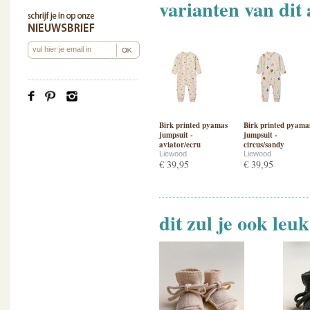
varianten van dit 
Birk printed pyamas
Birk printed pyama
jumpsuit -
jumpsuit -
aviator/ecru
circus/sandy
Liewood
Liewood
€ 39,95
€ 39,95
dit zul je ook leu