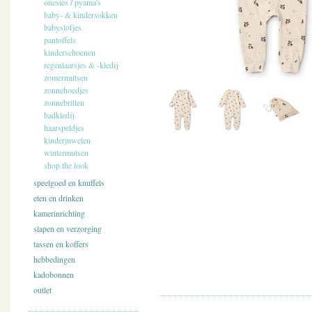
onesies / pyama's
baby- & kindersokken
babyslofjes
pantoffels
kinderschoenen
regenlaarsjes & -kledij
zomermutsen
zonnehoedjes
zonnebrillen
badkledij
haarspeldjes
kinderjuwelen
wintermutsen
shop the look
speelgoed en knuffels
eten en drinken
kamerinrichting
slapen en verzorging
tassen en koffers
hebbedingen
kadobonnen
outlet