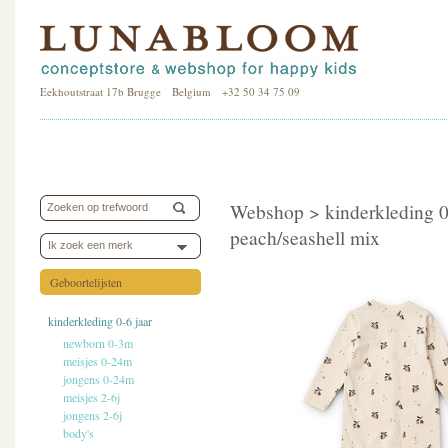
Eekhoutstraat 17b Brugge Belgium +32 50 34 75 09
Webshop >
kinderkleding 0
peach/seashell mix
Ik zoek een merk
Geboortelijsten
kinderkleding 0-6 jaar
newborn 0-3m
meisjes 0-24m
jongens 0-24m
meisjes 2-6j
jongens 2-6j
body's