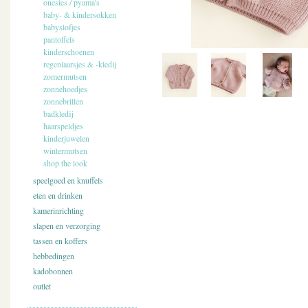
onesies / pyama's
baby- & kindersokken
babyslofjes
pantoffels
kinderschoenen
regenlaarsjes & -kledij
zomermutsen
zonnehoedjes
zonnebrillen
badkledij
haarspeldjes
kinderjuwelen
wintermutsen
shop the look
speelgoed en knuffels
eten en drinken
kamerinrichting
slapen en verzorging
tassen en koffers
hebbedingen
kadobonnen
outlet