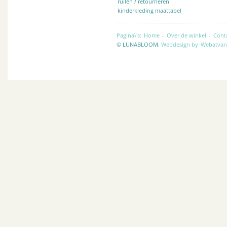
ruilen / retourneren
kinderkleding maattabel
Pagina\'s:
Home
-
Over de winkel
-
Cont
© LUNABLOOM.
Webdesign by
Webatvan