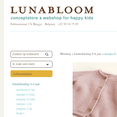
Eekhoutstraat 17b Brugge Belgium +32 50 34 75 09
Webshop >
kinderkleding 0-6 jaar
>
meisjes 0
Ik zoek een merk
Geboortelijsten
kinderkleding 0-6 jaar
newborn 0-3m
meisjes 0-24m
jongens 0-24m
meisjes 2-6j
jongens 2-6j
body's