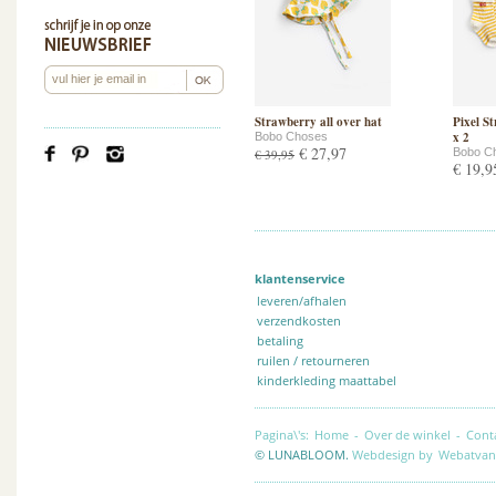
Strawberry all over hat
Pixel S
x 2
Bobo Choses
€ 27,97
Bobo C
€ 39,95
€ 19,9
klantenservice
leveren/afhalen
verzendkosten
betaling
ruilen / retourneren
kinderkleding maattabel
Pagina\'s:
Home
-
Over de winkel
-
Cont
© LUNABLOOM.
Webdesign by
Webatvan