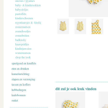
onesies / pyama's
baby- & kindersokken
babyslofjes
pantoffels
kinderschoenen
regenlaarsjes & -kledij
zomermutsen
zonnehoedjes
zonnebrillen
badkledij
haarspeldjes
kinderjuwelen
wintermutsen
shop the look
speelgoed en knuffels
eten en drinken
kamerinrichting
slapen en verzorging
tassen en koffers
dit zul je ook leuk vinden
hebbedingen
kadobonnen
outlet