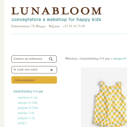
Eekhoutstraat 17b Brugge Belgium +32 50 34 75 09
Webshop >
kinderkleding 0-6 jaar
>
meisjes 0
Ik zoek een merk
Geboortelijsten
kinderkleding 0-6 jaar
newborn 0-3m
meisjes 0-24m
jongens 0-24m
meisjes 2-6j
jongens 2-6j
body's