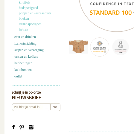
knuffels
badspeelgoed
poppen en -accessoires
boeken
strandspeelgoed
fietsen
eten en drinken
kamerinrichting
slapen en verzorging
tassen en koffers
hebbedingen
kadobonnen
outlet