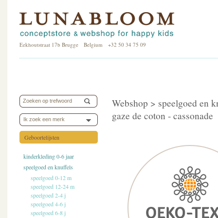
Eekhoutstraat 17b Brugge Belgium +32 50 34 75 09
Webshop >
speelgoed en k
gaze de coton - cassonade
Ik zoek een merk
Geboortelijsten
kinderkleding 0-6 jaar
speelgoed en knuffels
speelgoed 0-12 m
speelgoed 12-24 m
speelgoed 2-4 j
speelgoed 4-6 j
speelgoed 6-8 j