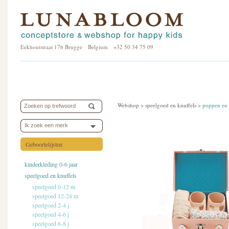
Eekhoutstraat 17b Brugge Belgium +32 50 34 75 09
Webshop >
speelgoed en knuffels
>
poppen en 
Ik zoek een merk
Geboortelijsten
kinderkleding 0-6 jaar
speelgoed en knuffels
speelgoed 0-12 m
speelgoed 12-24 m
speelgoed 2-4 j
speelgoed 4-6 j
speelgoed 6-8 j