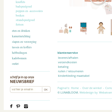
knuffels
badspeelgoed
poppen en -accessoires
boeken
strandspeelgoed
fietsen
eten en drinken
kamerinrichting
slapen en verzorging
tassen en koffers
hebbedingen
klantenservice
leveren/afhalen
kadobonnen
verzendkosten
outlet
betaling
ruilen / retourneren
kinderkleding maattabel
Pagina\'s:
Home
-
Over de winkel
-
Cont
© LUNABLOOM.
Webdesign by
Webatvan