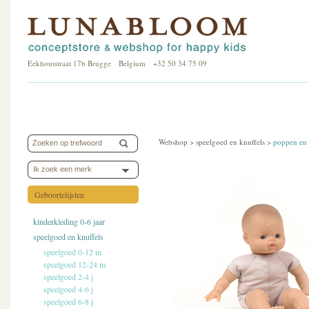
Eekhoutstraat 17b Brugge Belgium +32 50 34 75 09
Webshop >
speelgoed en knuffels
>
poppen en 
Ik zoek een merk
Geboortelijsten
kinderkleding 0-6 jaar
speelgoed en knuffels
speelgoed 0-12 m
speelgoed 12-24 m
speelgoed 2-4 j
speelgoed 4-6 j
speelgoed 6-8 j