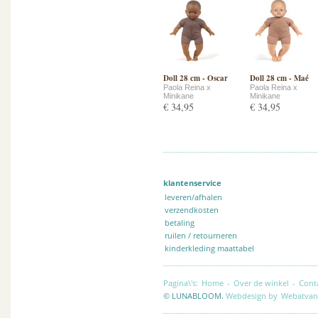
Doll 28 cm - Oscar
Doll 28 cm - Maé
Paola Reina x
Paola Reina x
Minikane
Minikane
€ 34,95
€ 34,95
klantenservice
leveren/afhalen
verzendkosten
betaling
ruilen / retourneren
kinderkleding maattabel
Pagina\'s:
Home
-
Over de winkel
-
Cont
© LUNABLOOM.
Webdesign by
Webatvan