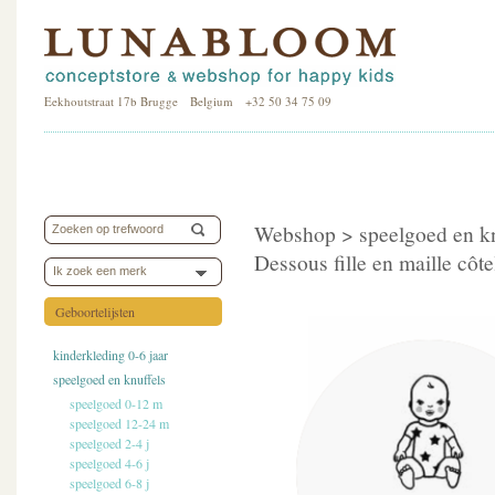
Eekhoutstraat 17b Brugge Belgium +32 50 34 75 09
Webshop >
speelgoed en k
Dessous fille en maille côte
Ik zoek een merk
Geboortelijsten
kinderkleding 0-6 jaar
speelgoed en knuffels
speelgoed 0-12 m
speelgoed 12-24 m
speelgoed 2-4 j
speelgoed 4-6 j
speelgoed 6-8 j