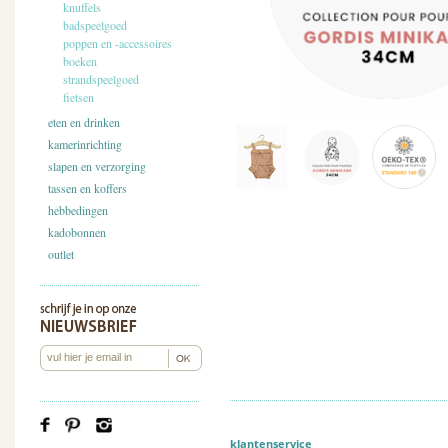
knuffels
badspeelgoed
poppen en -accessoires
boeken
strandspeelgoed
fietsen
eten en drinken
kamerinrichting
slapen en verzorging
tassen en koffers
hebbedingen
kadobonnen
outlet
klantenservice