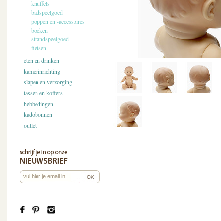
knuffels
badspeelgoed
poppen en -accessoires
boeken
strandspeelgoed
fietsen
eten en drinken
kamerinrichting
slapen en verzorging
tassen en koffers
hebbedingen
kadobonnen
outlet