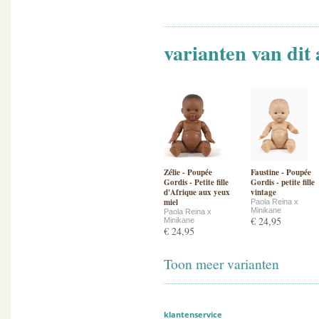
varianten van dit 
Zélie - Poupée
Faustine - Poupée
Gordis - Petite fille
Gordis - petite fille
d'Afrique aux yeux
vintage
miel
Paola Reina x
Minikane
Paola Reina x
€ 24,95
Minikane
€ 24,95
Toon meer varianten
klantenservice