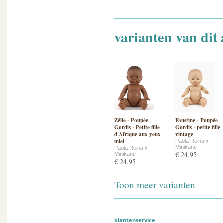
varianten van dit 
Zélie - Poupée
Faustine - Poupée
Gordis - Petite fille
Gordis - petite fille
d'Afrique aux yeux
vintage
miel
Paola Reina x
Minikane
Paola Reina x
€ 24,95
Minikane
€ 24,95
Toon meer varianten
klantenservice