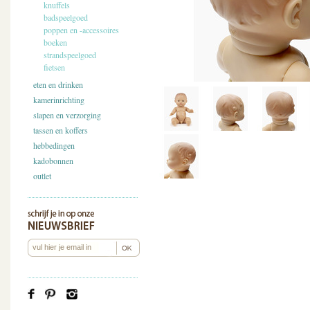
knuffels
badspeelgoed
poppen en -accessoires
boeken
strandspeelgoed
fietsen
eten en drinken
kamerinrichting
slapen en verzorging
tassen en koffers
hebbedingen
kadobonnen
outlet