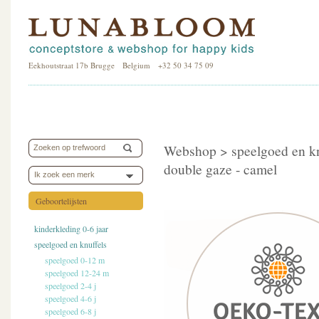
Eekhoutstraat 17b Brugge Belgium +32 50 34 75 09
Webshop >
speelgoed en k
double gaze - camel
Ik zoek een merk
Geboortelijsten
kinderkleding 0-6 jaar
speelgoed en knuffels
speelgoed 0-12 m
speelgoed 12-24 m
speelgoed 2-4 j
speelgoed 4-6 j
speelgoed 6-8 j