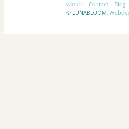
winkel
-
Contact
-
Blog
© LUNABLOOM.
Webdes