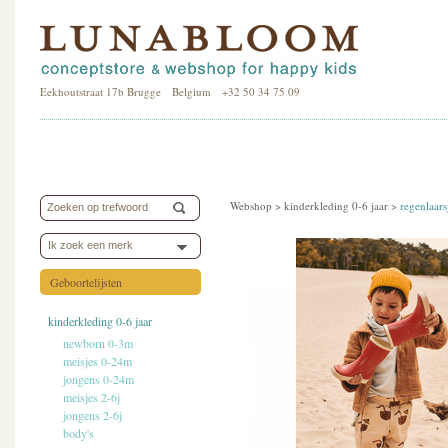
Eekhoutstraat 17b Brugge Belgium +32 50 34 75 09
Webshop >
kinderkleding 0-6 jaar
>
regenlaars
Ik zoek een merk
Geboortelijsten
kinderkleding 0-6 jaar
newborn 0-3m
meisjes 0-24m
jongens 0-24m
meisjes 2-6j
jongens 2-6j
body's