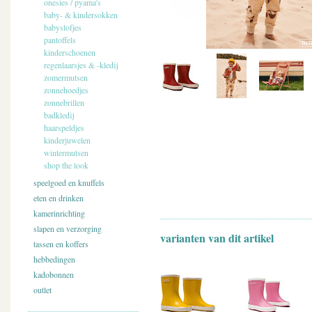
onesies / pyama's
baby- & kindersokken
babyslofjes
pantoffels
kinderschoenen
regenlaarsjes & -kledij
zomermutsen
zonnehoedjes
zonnebrillen
badkledij
haarspeldjes
kinderjuwelen
wintermutsen
shop the look
speelgoed en knuffels
eten en drinken
kamerinrichting
slapen en verzorging
varianten van dit artikel
tassen en koffers
hebbedingen
kadobonnen
outlet